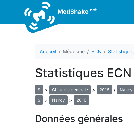
.net
MedShake
Accueil
Médecine
ECN
Statistiqu
Statistiques ECN
>
>
/
S
Chirurgie générale
2016
Nancy
>
>
S
Nancy
2016
Données générales