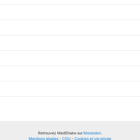
Retrouvez MedShake sur
Mastodon
.
Mentions légales
-
CGU
-
Cookies et vie privée