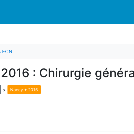
es ECN
 2016 : Chirurgie génér
>
Nancy + 2016