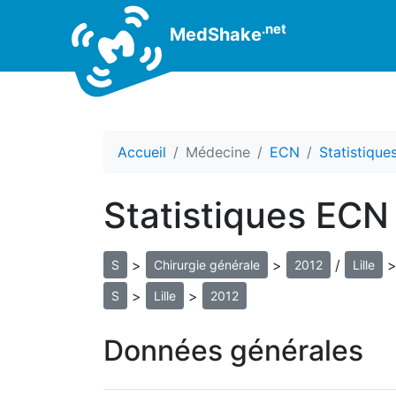
.net
MedShake
Accueil
Médecine
ECN
Statistiqu
Statistiques ECN 
>
>
/
S
Chirurgie générale
2012
Lille
>
>
S
Lille
2012
Données générales