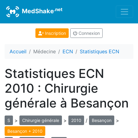
.net
MedShake
Inscription
Connexion
Accueil
Médecine
ECN
Statistiques ECN
Statistiques ECN
2010 : Chirurgie
générale à Besançon
>
>
/
>
S
Chirurgie générale
2010
Besançon
Besançon + 2010