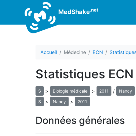
.net
MedShake
Accueil
Médecine
ECN
Statistiqu
Statistiques ECN
>
>
/
S
Biologie médicale
2011
Nancy
>
>
S
Nancy
2011
Données générales