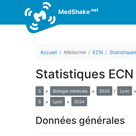
.net
MedShake
Accueil
Médecine
ECN
Statistiqu
Statistiques ECN
>
>
/
S
Biologie médicale
2024
Lyon
>
>
S
Lyon
2024
Données générales