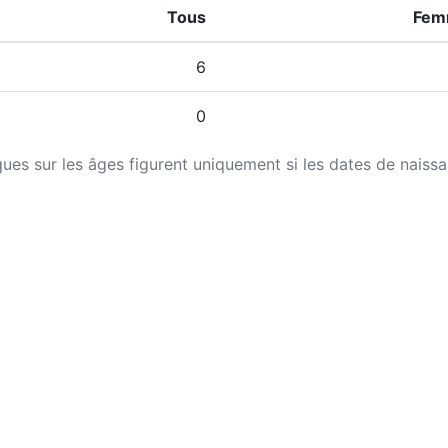
Tous
Fem
6
0
iques sur les âges figurent uniquement si les dates de naiss