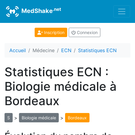
.net
MedShake
Inscription
Connexion
Accueil
Médecine
ECN
Statistiques ECN
Statistiques ECN :
Biologie médicale à
Bordeaux
>
>
S
Biologie médicale
Bordeaux