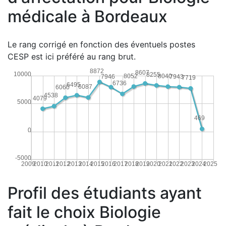
médicale à Bordeaux
Le rang corrigé en fonction des éventuels postes
CESP est ici préféré au rang brut.
8872
8607
10000
8255
8052
8040
7946
7943
7719
6736
6495
6087
6060
4538
4079
5000
469
0
-5000
2009
2010
2011
2012
2013
2014
2015
2016
2017
2018
2019
2020
2021
2022
2023
2024
2025
Profil des étudiants ayant
fait le choix Biologie