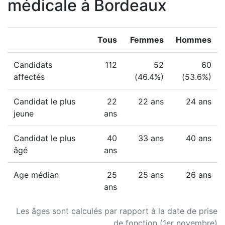
médicale à Bordeaux
Tous
Femmes
Hommes
Candidats
112
52
60
affectés
(46.4%)
(53.6%)
Candidat le plus
22
22 ans
24 ans
jeune
ans
Candidat le plus
40
33 ans
40 ans
âgé
ans
Age médian
25
25 ans
26 ans
ans
Les âges sont calculés par rapport à la date de prise
de fonction (1er novembre)