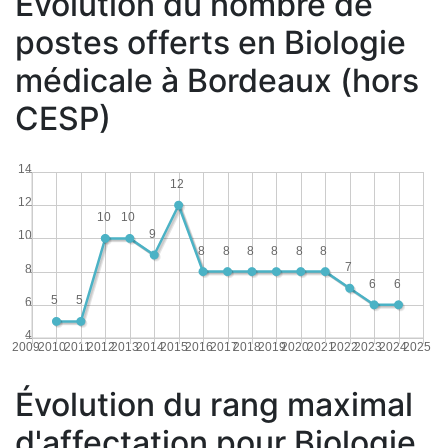
Évolution du nombre de
postes offerts en Biologie
médicale à Bordeaux (hors
CESP)
14
12
12
10
10
9
10
8
8
8
8
8
8
7
8
6
6
5
5
6
4
2009
2010
2011
2012
2013
2014
2015
2016
2017
2018
2019
2020
2021
2022
2023
2024
2025
Évolution du rang maximal
d'affectation pour Biologie