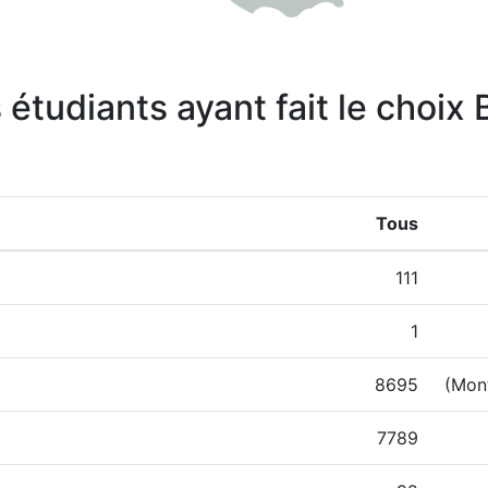
 étudiants ayant fait le choix
Tous
111
1
8695
(Mont
7789