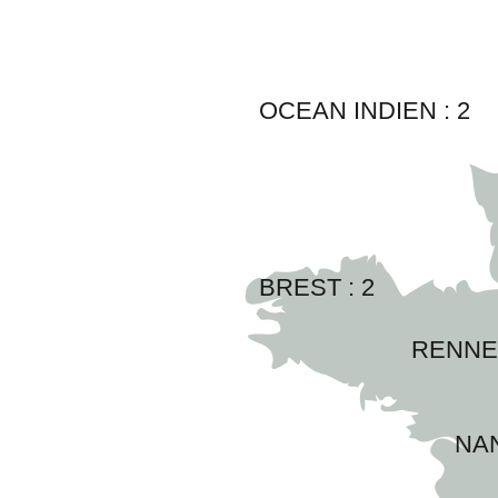
OCEAN INDIEN :
2
BREST : 
2
RENNES
NAN