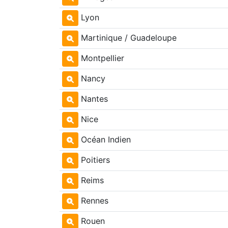
Lyon
Martinique / Guadeloupe
Montpellier
Nancy
Nantes
Nice
Océan Indien
Poitiers
Reims
Rennes
Rouen