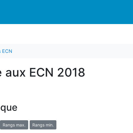
es ECN
e aux ECN 2018
ique
Rangs max.
Rangs min.