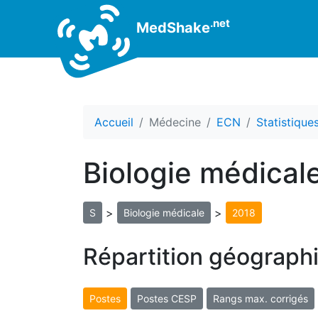
.net
MedShake
Accueil
Médecine
ECN
Statistiqu
Biologie médical
>
>
S
Biologie médicale
2018
Répartition géograph
Postes
Postes CESP
Rangs max. corrigés