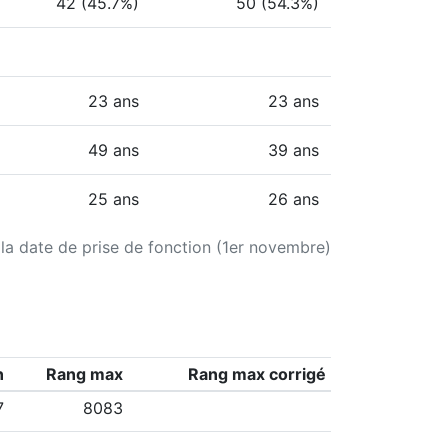
42 (45.7%)
50 (54.3%)
23 ans
23 ans
49 ans
39 ans
25 ans
26 ans
 la date de prise de fonction (1er novembre)
n
Rang max
Rang max corrigé
7
8083