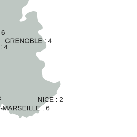
 
6
GRENOBLE : 
4
: 
4
3
NICE : 
2
-MARSEILLE : 
6