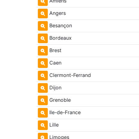
Amiens
Angers
Besançon
Bordeaux
Brest
Caen
Clermont-Ferrand
Dijon
Grenoble
Ile-de-France
Lille
Limoges