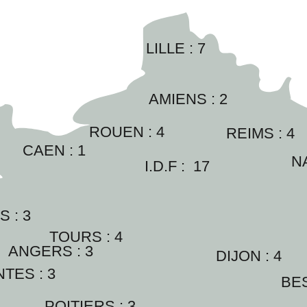
LILLE : 
7
AMIENS : 
2
ROUEN : 
4
REIMS : 
4
CAEN : 
1
N
I.D.F :  
17
 : 
3
TOURS : 
4
ANGERS : 
3
DIJON : 
4
TES : 
3
BE
POITIERS : 
3