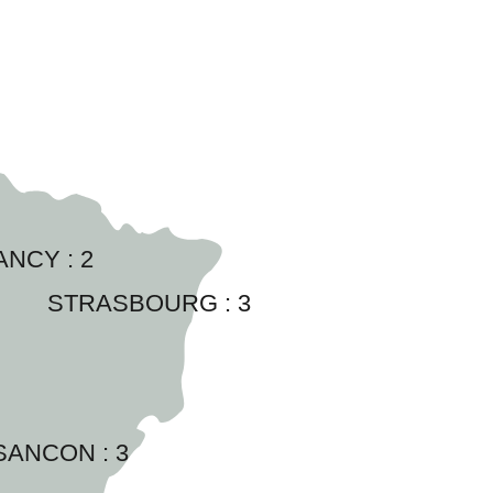
ANCY : 
2
STRASBOURG : 
3
SANCON : 
3