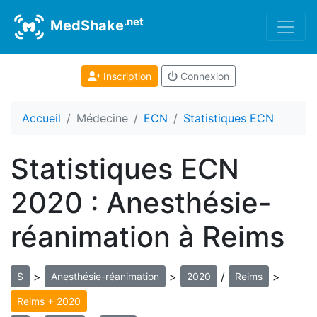
.net
MedShake
Inscription
Connexion
Accueil
Médecine
ECN
Statistiques ECN
Statistiques ECN
2020 : Anesthésie-
réanimation à Reims
>
>
/
>
S
Anesthésie-réanimation
2020
Reims
Reims + 2020