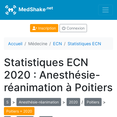
.net
MedShake
Inscription
Connexion
Accueil
Médecine
ECN
Statistiques ECN
Statistiques ECN
2020 : Anesthésie-
réanimation à Poitiers
>
>
/
>
S
Anesthésie-réanimation
2020
Poitiers
Poitiers + 2020