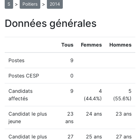
>
>
S
Poitiers
2014
Données générales
Tous
Femmes
Hommes
Postes
9
Postes CESP
0
Candidats
9
4
5
affectés
(44.4%)
(55.6%)
Candidat le plus
23
24 ans
23 ans
jeune
ans
Candidat le plus
27
25 ans
27 ans