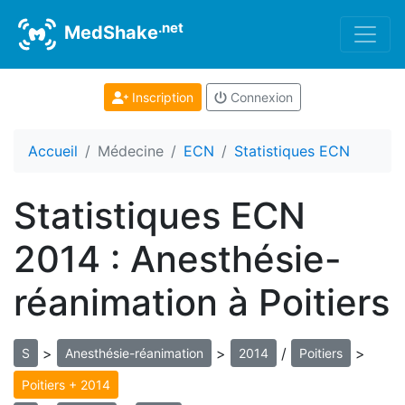
.net
MedShake
Inscription
Connexion
Accueil
Médecine
ECN
Statistiques ECN
Statistiques ECN
2014 : Anesthésie-
réanimation à Poitiers
>
>
/
>
S
Anesthésie-réanimation
2014
Poitiers
Poitiers + 2014