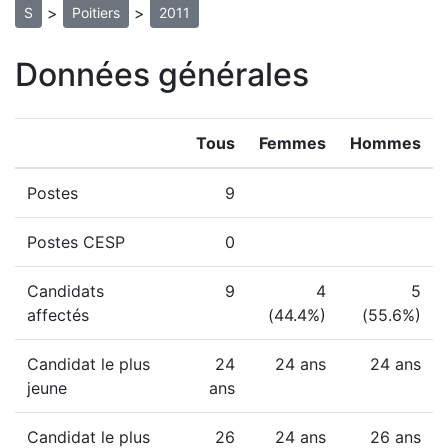
>
>
S
Poitiers
2011
Données générales
Tous
Femmes
Hommes
Postes
9
Postes CESP
0
Candidats
9
4
5
affectés
(44.4%)
(55.6%)
Candidat le plus
24
24 ans
24 ans
jeune
ans
Candidat le plus
26
24 ans
26 ans