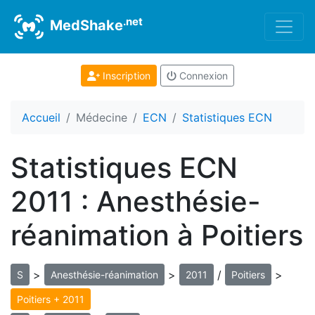
.net
MedShake
Inscription
Connexion
Accueil
Médecine
ECN
Statistiques ECN
Statistiques ECN
2011 : Anesthésie-
réanimation à Poitiers
>
>
/
>
S
Anesthésie-réanimation
2011
Poitiers
Poitiers + 2011