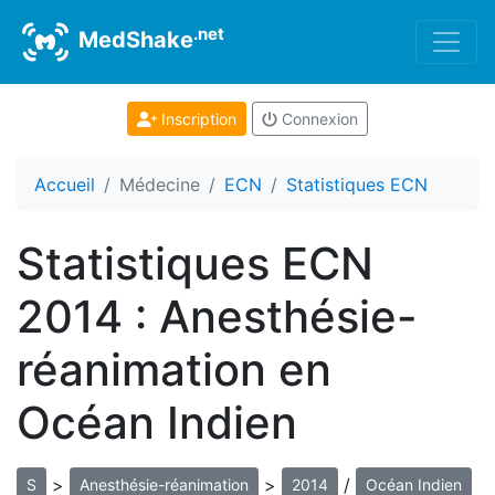
.net
MedShake
Inscription
Connexion
Accueil
Médecine
ECN
Statistiques ECN
Statistiques ECN
2014 : Anesthésie-
réanimation en
Océan Indien
>
>
/
S
Anesthésie-réanimation
2014
Océan Indien