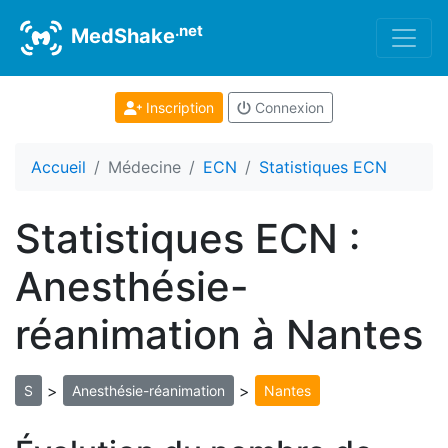
.net
MedShake
Inscription
Connexion
Accueil
Médecine
ECN
Statistiques ECN
Statistiques ECN :
Anesthésie-
réanimation à Nantes
>
>
S
Anesthésie-réanimation
Nantes