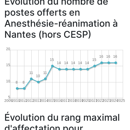
Évolution du nombre de
postes offerts en
Anesthésie-réanimation à
Nantes (hors CESP)
20
16
16
16
15
15
14
14
14
14
14
15
11
11
10
10
8
8
5
2009
2010
2011
2012
2013
2014
2015
2016
2017
2018
2019
2020
2021
2022
2023
2024
2025
Évolution du rang maximal
d'affectation pour