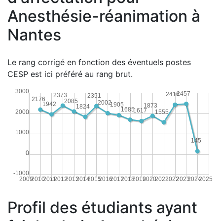
Anesthésie-réanimation à
Nantes
Le rang corrigé en fonction des éventuels postes
CESP est ici préféré au rang brut.
3000
2457
2416
2373
2351
2176
2085
2002
1942
1905
1873
1824
1685
1617
2000
1555
1000
145
0
-1000
2009
2010
2011
2012
2013
2014
2015
2016
2017
2018
2019
2020
2021
2022
2023
2024
2025
Profil des étudiants ayant