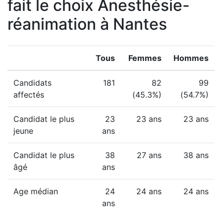
fait le choix Anesthésie-
réanimation à Nantes
Tous
Femmes
Hommes
Candidats
181
82
99
affectés
(45.3%)
(54.7%)
Candidat le plus
23
23 ans
23 ans
jeune
ans
Candidat le plus
38
27 ans
38 ans
âgé
ans
Age médian
24
24 ans
24 ans
ans