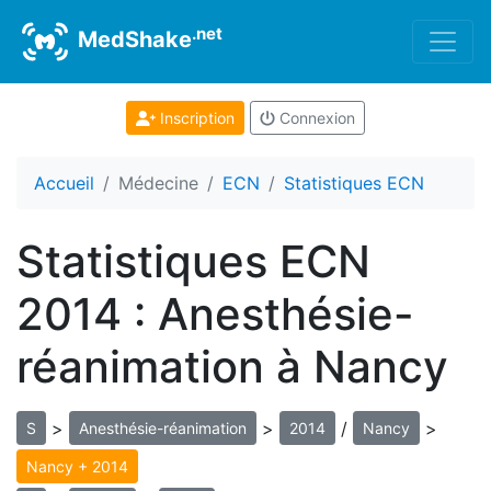
.net
MedShake
Inscription
Connexion
Accueil
Médecine
ECN
Statistiques ECN
Statistiques ECN
2014 : Anesthésie-
réanimation à Nancy
>
>
/
>
S
Anesthésie-réanimation
2014
Nancy
Nancy + 2014