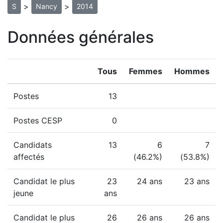
>
>
S
Nancy
2014
Données générales
Tous
Femmes
Hommes
Postes
13
Postes CESP
0
Candidats
13
6
7
affectés
(46.2%)
(53.8%)
Candidat le plus
23
24 ans
23 ans
jeune
ans
Candidat le plus
26
26 ans
26 ans