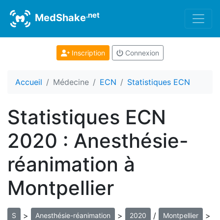
.net
MedShake
Inscription
Connexion
Accueil
Médecine
ECN
Statistiques ECN
Statistiques ECN
2020 : Anesthésie-
réanimation à
Montpellier
>
>
/
>
S
Anesthésie-réanimation
2020
Montpellier