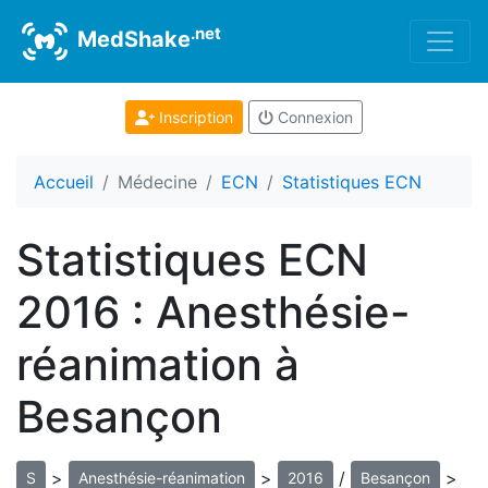
.net
MedShake
Inscription
Connexion
Accueil
Médecine
ECN
Statistiques ECN
Statistiques ECN
2016 : Anesthésie-
réanimation à
Besançon
>
>
/
>
S
Anesthésie-réanimation
2016
Besançon