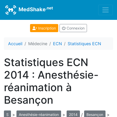
.net
MedShake
Inscription
Connexion
Accueil
Médecine
ECN
Statistiques ECN
Statistiques ECN
2014 : Anesthésie-
réanimation à
Besançon
>
>
/
>
S
Anesthésie-réanimation
2014
Besançon