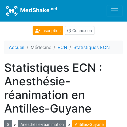
.net
MedShake
Inscription
Connexion
Accueil
Médecine
ECN
Statistiques ECN
Statistiques ECN :
Anesthésie-
réanimation en
Antilles-Guyane
>
>
S
Anesthésie-réanimation
Antilles-Guyane