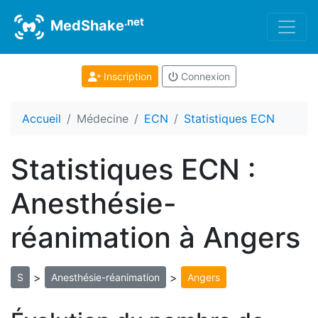
.net
MedShake
Inscription
Connexion
Accueil
Médecine
ECN
Statistiques ECN
Statistiques ECN :
Anesthésie-
réanimation à Angers
>
>
S
Anesthésie-réanimation
Angers