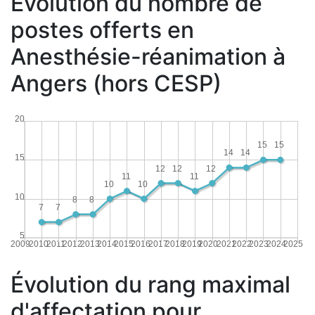
Évolution du nombre de
postes offerts en
Anesthésie-réanimation à
Angers (hors CESP)
20
15
15
14
14
15
12
12
12
11
11
10
10
10
8
8
7
7
5
2009
2010
2011
2012
2013
2014
2015
2016
2017
2018
2019
2020
2021
2022
2023
2024
2025
Évolution du rang maximal
d'affectation pour