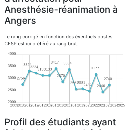
Anesthésie-réanimation à
Angers
Le rang corrigé en fonction des éventuels postes
CESP est ici préféré au rang brut.
4000
3417
3384
3324
3500
3234
3177
3138
3133
2870
3000
2756
2740
2581
2562
2482
2446
2500
2000
2009
2010
2011
2012
2013
2014
2015
2016
2017
2018
2019
2020
2021
2022
2023
2024
2025
Profil des étudiants ayant