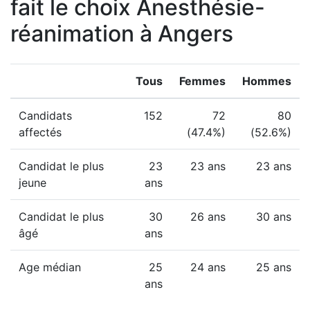
fait le choix Anesthésie-
réanimation à Angers
Tous
Femmes
Hommes
Candidats
152
72
80
affectés
(47.4%)
(52.6%)
Candidat le plus
23
23 ans
23 ans
jeune
ans
Candidat le plus
30
26 ans
30 ans
âgé
ans
Age médian
25
24 ans
25 ans
ans