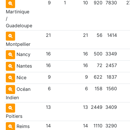
9
1
10
920
7830
2
Martinique
/
Guadeloupe
21
21
56
1414
Montpellier
16
16
500
3349
Nancy
16
16
72
2457
Nantes
9
9
622
1837
Nice
6
6
158
1560
Océan
Indien
13
13
2449
3409
Poitiers
14
14
1110
3290
Reims