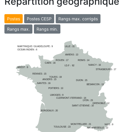
Répartition géographique
Postes
Postes CESP
Rangs max. corrigés
Rangs max.
Rangs min.
MARTINIQUE / GUADELOUPE :
9
LILLE : 
31
OCEAN INDIEN :
6
AMIENS : 
13
ROUEN : 
17
REIMS : 
14
CAEN : 
16
NANCY : 
16
I.D.F :  
92
BREST : 
9
STRASBOURG : 
17
RENNES : 
15
TOURS : 
19
ANGERS : 
15
DIJON : 
15
NANTES : 
16
BESANCON : 
13
POITIERS : 
13
LIMOGES : 
9
CLERMONT-FERRAND : 
14
LYON : 
23
GRENOBLE : 
12
SAINT-ETIENNE : 
10
BORDEAUX : 
20
MONTPELLIER : 
21
NICE : 
9
TOULOUSE : 
23
AIX-MARSEILLE : 
22