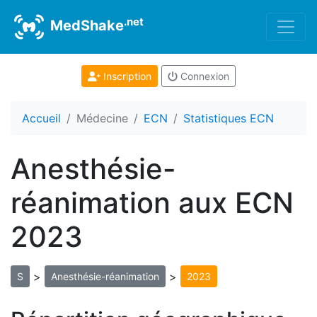
.net
MedShake
Inscription
Connexion
Accueil
Médecine
ECN
Statistiques ECN
Anesthésie-
réanimation aux ECN
2023
>
>
S
Anesthésie-réanimation
2023