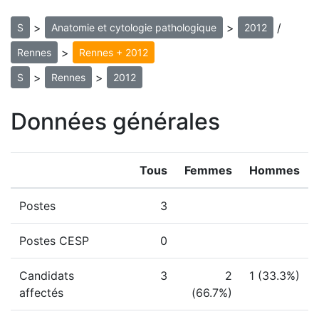
>
>
/
S
Anatomie et cytologie pathologique
2012
>
Rennes
Rennes + 2012
>
>
S
Rennes
2012
Données générales
Tous
Femmes
Hommes
Postes
3
Postes CESP
0
Candidats
3
2
1 (33.3%)
affectés
(66.7%)