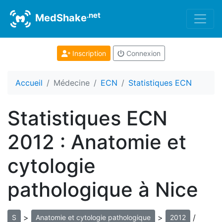
.net
MedShake
Inscription
Connexion
Accueil
Médecine
ECN
Statistiques ECN
Statistiques ECN
2012 : Anatomie et
cytologie
pathologique à Nice
>
>
/
S
Anatomie et cytologie pathologique
2012