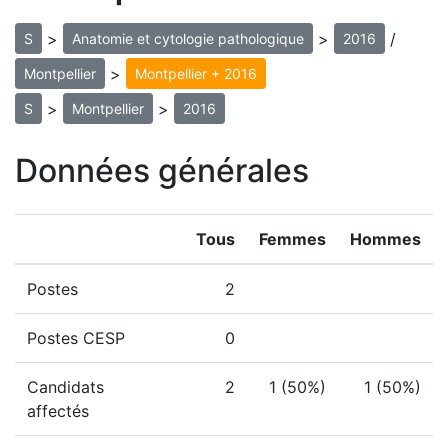
>
>
/
S
Anatomie et cytologie pathologique
2016
>
Montpellier
Montpellier + 2016
>
>
S
Montpellier
2016
Données générales
Tous
Femmes
Hommes
Postes
2
Postes CESP
0
Candidats
2
1 (50%)
1 (50%)
affectés