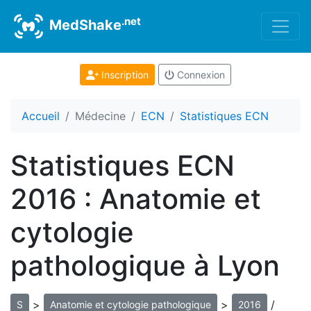
.net
MedShake
Inscription
Connexion
Accueil
Médecine
ECN
Statistiques ECN
Statistiques ECN
2016 : Anatomie et
cytologie
pathologique à Lyon
>
>
/
S
Anatomie et cytologie pathologique
2016