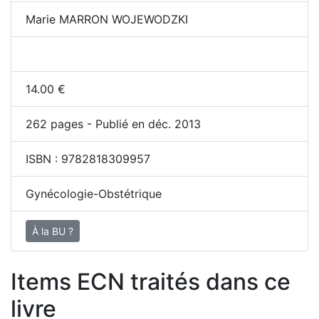
Marie MARRON WOJEWODZKI
14.00
€
262
pages - Publié en déc. 2013
ISBN :
9782818309957
Gynécologie-Obstétrique
À la BU ?
Items ECN traités dans ce
livre