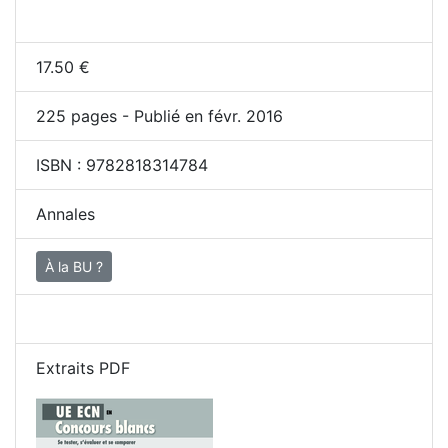
17.50
€
225
pages - Publié en févr. 2016
ISBN :
9782818314784
Annales
À la BU ?
Extraits PDF