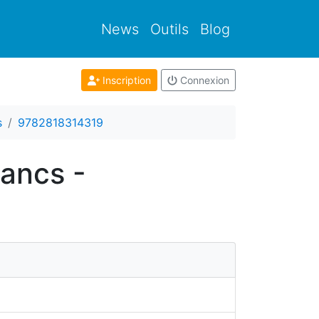
News
Outils
Blog
Inscription
Connexion
s
9782818314319
ancs -