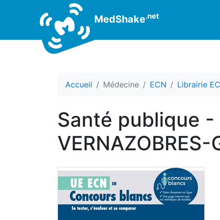
.net
MedShake
Accueil
Médecine
ECN
Librairie E
Santé publique -
VERNAZOBRES-