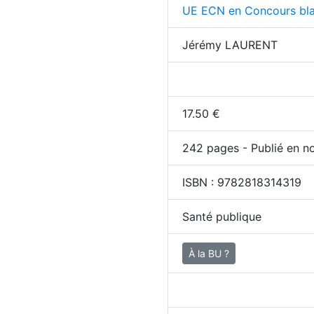
UE ECN en Concours bl
Jérémy LAURENT
17.50
€
242
pages - Publié en n
ISBN :
9782818314319
Santé publique
À la BU ?