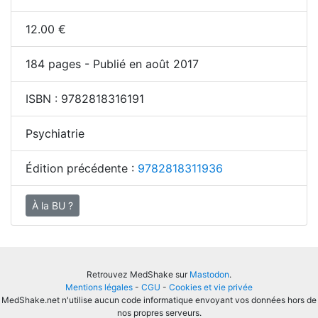
12.00
€
184
pages - Publié en août 2017
ISBN :
9782818316191
Psychiatrie
Édition précédente :
9782818311936
À la BU ?
Retrouvez MedShake sur
Mastodon
.
Mentions légales
-
CGU
-
Cookies et vie privée
MedShake.net n'utilise aucun code informatique envoyant vos données hors de
nos propres serveurs.