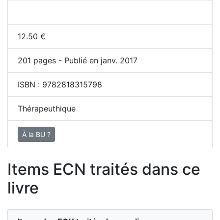
12.50
€
201
pages - Publié en janv. 2017
ISBN :
9782818315798
Thérapeuthique
À la BU ?
Items ECN traités dans ce
livre