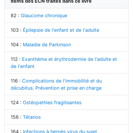
Items des ECN traités dans ce livre
82 :
Glaucome chronique
103 :
Épilepsie de l'enfant et de l'adulte
104 :
Maladie de Parkinson
112 :
Exanthème et érythrodermie de l'adulte et
de l'enfant
116 :
Complications de l'immobilité et du
décubitus. Prévention et prise en charge
124 :
Ostéopathies fragilisantes
156 :
Tétanos
164 :
Infections à herpès virus du sujet