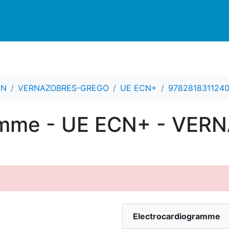
CN
VERNAZOBRES-GREGO
UE ECN+
978281831124
ramme - UE ECN+ - VE
Electrocardiogramme