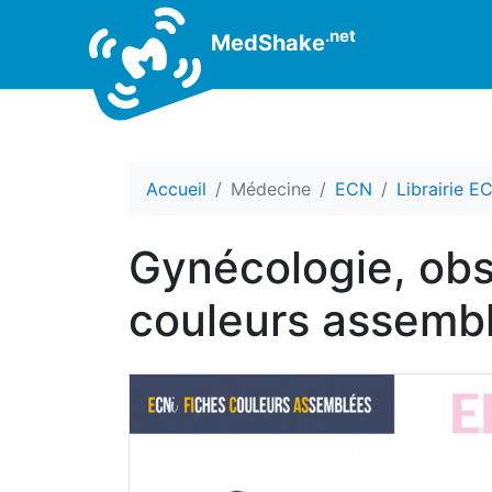
.net
MedShake
Accueil
Médecine
ECN
Librairie E
Gynécologie, obst
couleurs assem