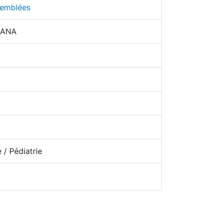
semblées
DANA
/ Pédiatrie