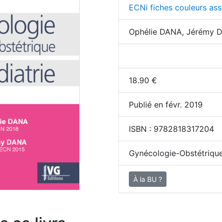
ECNi fiches couleurs as
Ophélie DANA, Jérémy 
18.90
€
Publié en févr. 2019
ISBN :
9782818317204
Gynécologie-Obstétrique 
À la BU ?