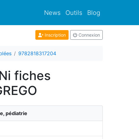
News
Outils
Blog
Inscription
Connexion
blées
9782818317204
Ni fiches
-GREGO
e, pédiatrie