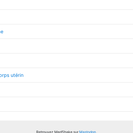
me
orps utérin
Retrouvez MedShake sur
Mastodon
.