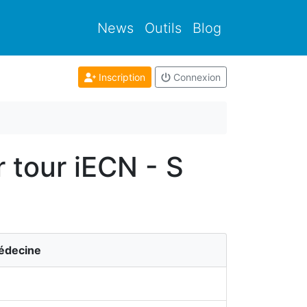
News
Outils
Blog
Inscription
Connexion
r tour iECN - S
Médecine