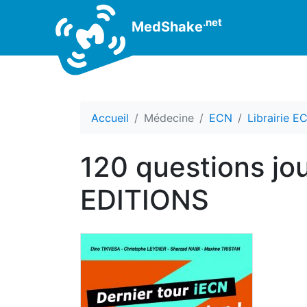
.net
MedShake
Accueil
Médecine
ECN
Librairie E
120 questions jou
EDITIONS