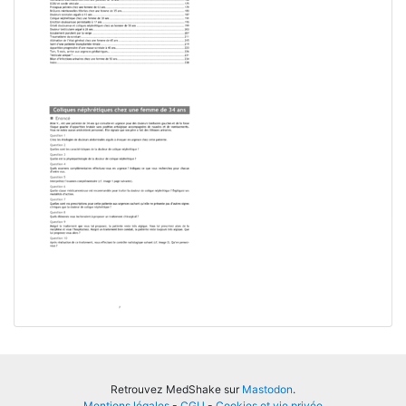
Retrouvez MedShake sur
Mastodon
.
Mentions légales
-
CGU
-
Cookies et vie privée