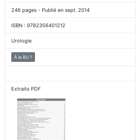
246
pages - Publié en sept. 2014
ISBN :
9782356401212
Urologie
À la BU ?
Extraits PDF