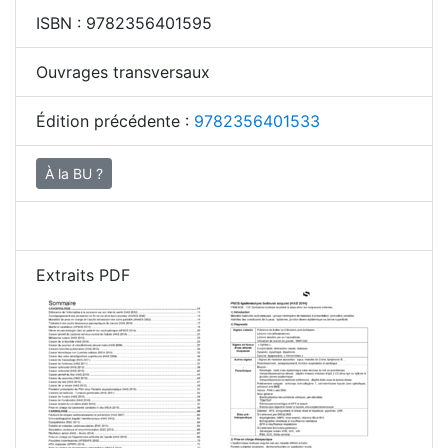
ISBN :
9782356401595
Ouvrages transversaux
Édition précédente :
9782356401533
À la BU ?
Extraits PDF