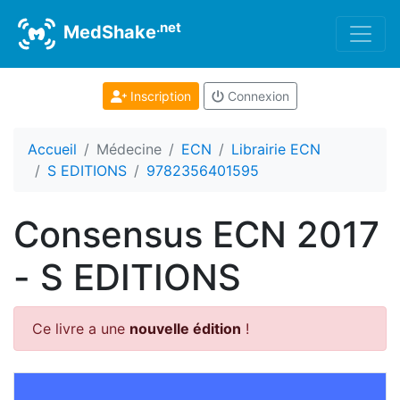
.net
MedShake
Inscription
Connexion
Accueil
Médecine
ECN
Librairie ECN
S EDITIONS
9782356401595
Consensus ECN 2017
- S EDITIONS
Ce livre a une
nouvelle édition
!