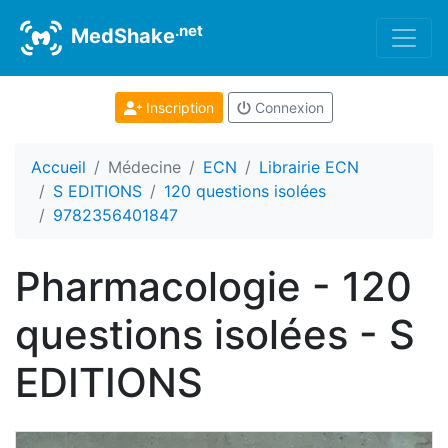
.net
MedShake
Inscription
Connexion
Accueil
Médecine
ECN
Librairie ECN
S EDITIONS
120 questions isolées
9782356401847
Pharmacologie - 120
questions isolées - S
EDITIONS