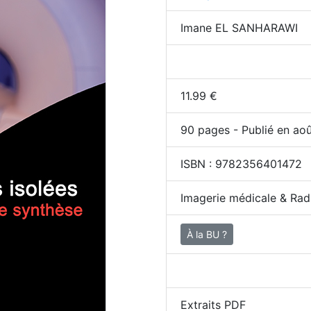
Imane EL SANHARAWI
11.99
€
90
pages - Publié en ao
ISBN :
9782356401472
Imagerie médicale & Rad
À la BU ?
Extraits PDF