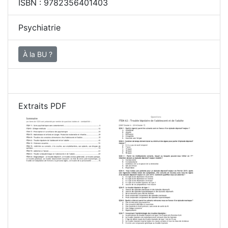
ISBN :
9782356401403
Psychiatrie
À la BU ?
Extraits PDF