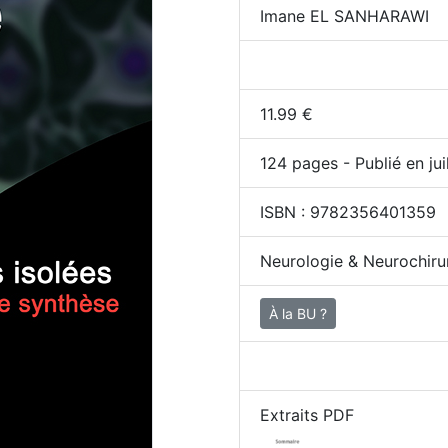
Imane EL SANHARAWI
11.99
€
124
pages - Publié en jui
ISBN :
9782356401359
Neurologie & Neurochiru
À la BU ?
Extraits PDF