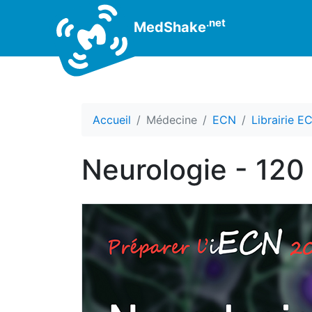
.net
MedShake
Accueil
Médecine
ECN
Librairie E
Neurologie - 120