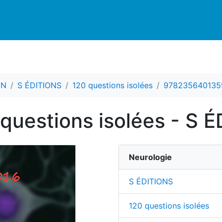
CN
S ÉDITIONS
120 questions isolées
978235640135
 questions isolées - S 
Neurologie
S ÉDITIONS
120 questions isolées