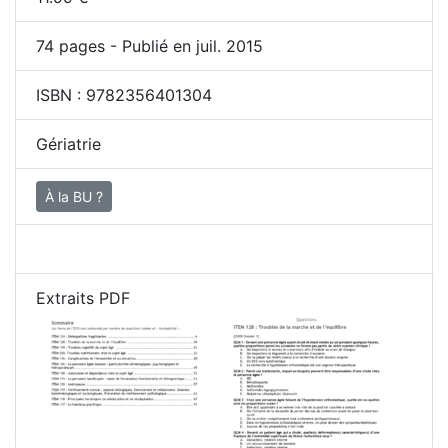
74
pages - Publié en juil. 2015
ISBN :
9782356401304
Gériatrie
À la BU ?
Extraits PDF