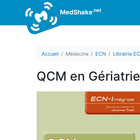
.net
MedShake
Accueil
Médecine
ECN
Librairie E
QCM en Gériatrie