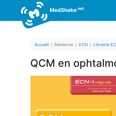
.net
MedShake
Accueil
Médecine
ECN
Librairie E
QCM en ophtalmo