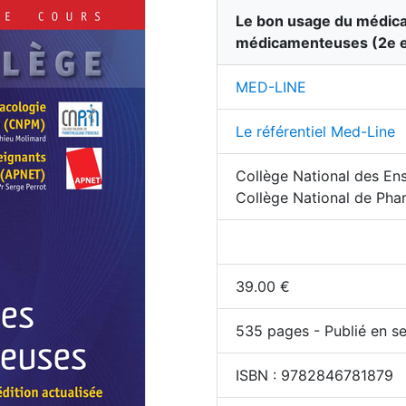
Le bon usage du médica
médicamenteuses
(
2
e 
MED-LINE
Le référentiel Med-Line
Collège National des En
Collège National de Pha
39.00
€
535
pages - Publié en se
ISBN :
9782846781879