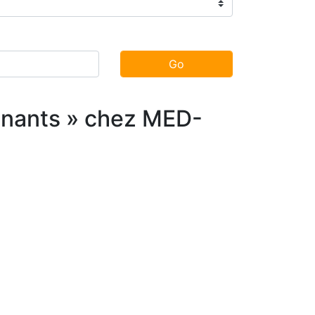
Go
eignants » chez MED-