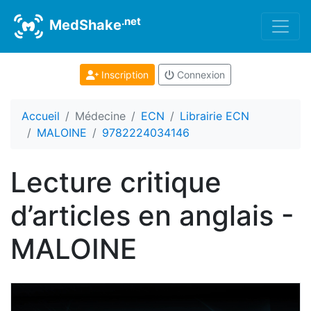
.net
MedShake
Inscription
Connexion
Accueil
Médecine
ECN
Librairie ECN
MALOINE
9782224034146
Lecture critique
d’articles en anglais -
MALOINE