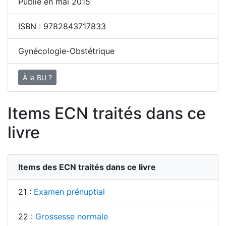
Publié en mai 2015
ISBN :
9782843717833
Gynécologie-Obstétrique
À la BU ?
Items ECN traités dans ce
livre
Items des ECN traités dans ce livre
21 :
Examen prénuptial
22 :
Grossesse normale