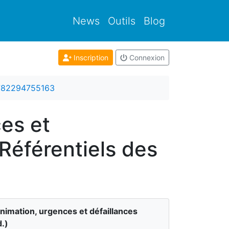
News
Outils
Blog
Inscription
Connexion
782294755163
es et
 Référentiels des
nimation, urgences et défaillances
d.)