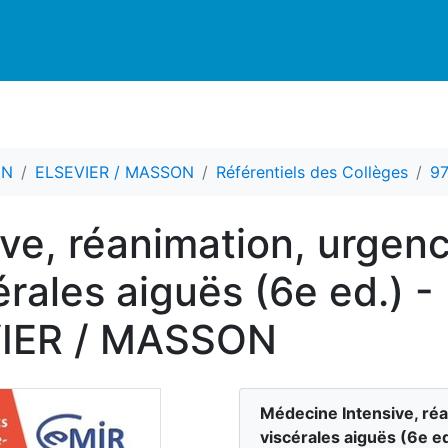
CN
ELSEVIER / MASSON
Référentiels des Collèges
9
ve, réanimation, urgenc
érales aiguës (6e ed.) -
VIER / MASSON
Médecine Intensive, réa
viscérales aiguës
(
6
e e