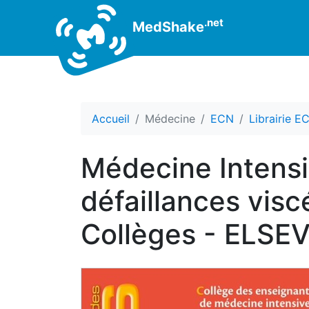
.net
MedShake
Accueil
Médecine
ECN
Librairie E
Médecine Intensi
défaillances visc
Collèges - ELSE