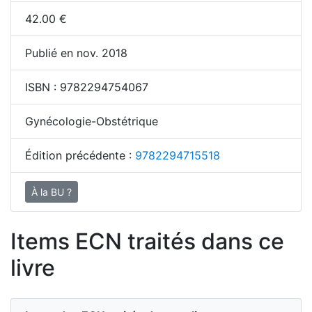
42.00
€
Publié en nov. 2018
ISBN :
9782294754067
Gynécologie-Obstétrique
Édition précédente :
9782294715518
À la BU ?
Items ECN traités dans ce
livre