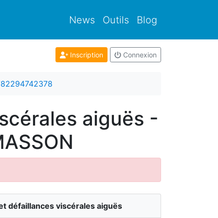
News
Outils
Blog
Inscription
Connexion
782294742378
scérales aiguës -
/ MASSON
t défaillances viscérales aiguës