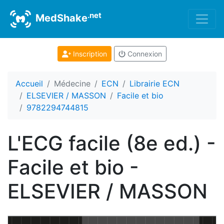
.net
MedShake
Inscription
Connexion
Accueil
Médecine
ECN
Librairie ECN
ELSEVIER / MASSON
Facile et bio
9782294744815
L'ECG facile (8e ed.) -
Facile et bio -
ELSEVIER / MASSON