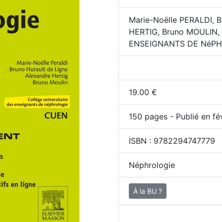
Marie-Noëlle PERALDI, 
HERTIG, Bruno MOULIN,
ENSEIGNANTS DE NéPH,
19.00
€
150
pages - Publié en fé
ISBN :
9782294747779
Néphrologie
À la BU ?