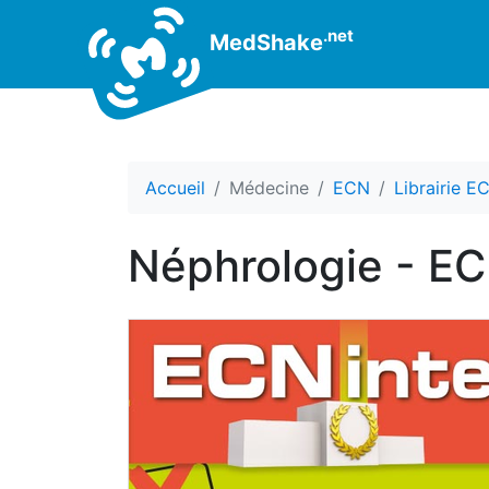
.net
MedShake
Accueil
Médecine
ECN
Librairie E
Néphrologie - E